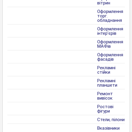
вітрин
Оформлення
торг.
обладнання
Оформлення
інтер’єрів
Оформлення
МАФів
Оформлення
фасадів
Рекламні
стійки
Рекламні
планшети
Ремонт
вивісок
Ростові
фігури
Стели, пілони
Вказівники