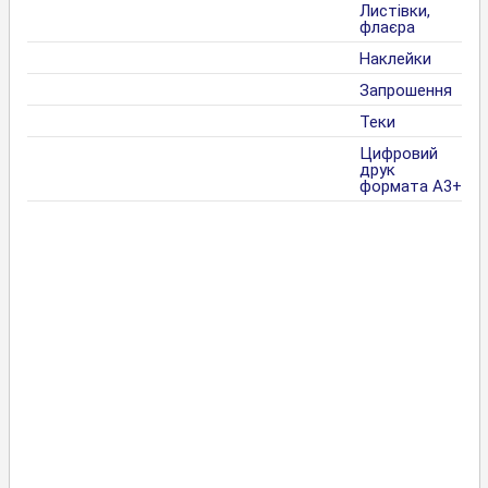
Листівки,
флаєра
Наклейки
Запрошення
Теки
Цифровий
друк
формата А3+