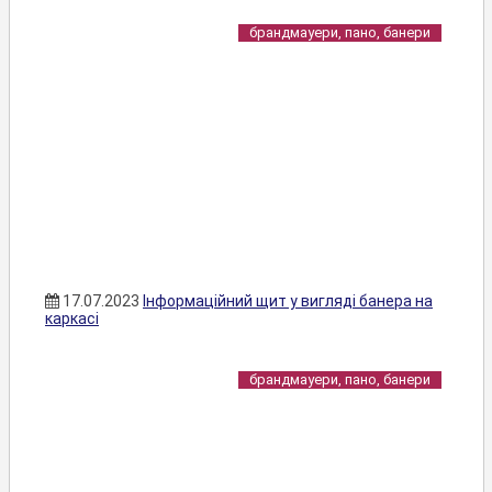
брандмауери, пано, банери
17.07.2023
Інформаційний щит у вигляді банера на
каркасі
брандмауери, пано, банери