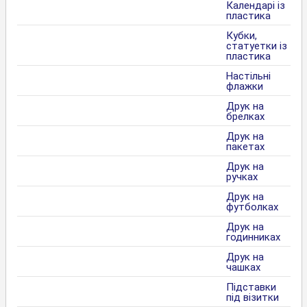
Календарі із
пластика
Кубки,
статуетки із
пластика
Настільні
флажки
Друк на
брелках
Друк на
пакетах
Друк на
ручках
Друк на
футболках
Друк на
годинниках
Друк на
чашках
Підставки
під візитки