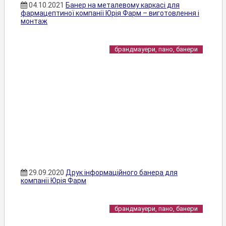
04.10.2021
Банер на металевому каркасі для
фармацептиної компанії Юрія Фарм – виготовлення і
монтаж
брандмауери, пано, банери
29.09.2020
Друк інформаційного банера для
компанії Юрія Фарм
брандмауери, пано, банери