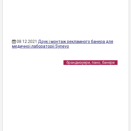
08.12.2021
Друк і монтаж рекламного банера для
медичної лабораторії Synevo
брандмауери, пано, банери