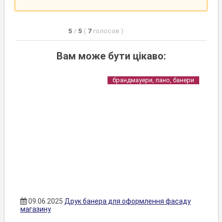
5
/
5
(
7
голосов
)
Вам може бути цікаво:
брандмауери, пано, банери
09.06.2025
Друк банера для оформлення фасаду
магазину