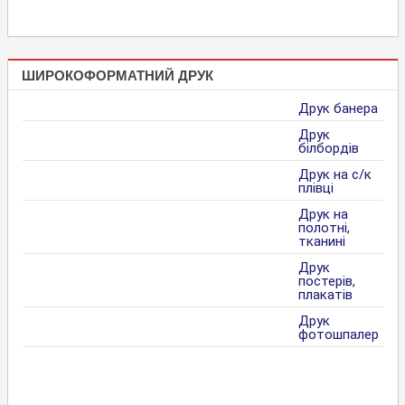
ШИРОКОФОРМАТНИЙ ДРУК
Друк банера
Друк
білбордів
Друк на с/к
плівці
Друк на
полотні,
тканині
Друк
постерів,
плакатів
Друк
фотошпалер