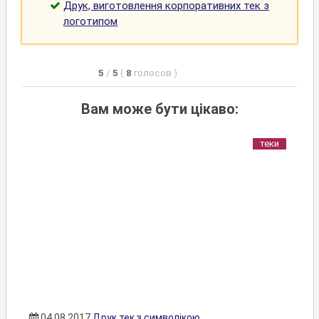
Друк, виготовлення корпоративних тек з
логотипом
5
/
5
(
8
голосов
)
Вам може бути цікаво:
теки
04.08.2017
Друк тек з символікою