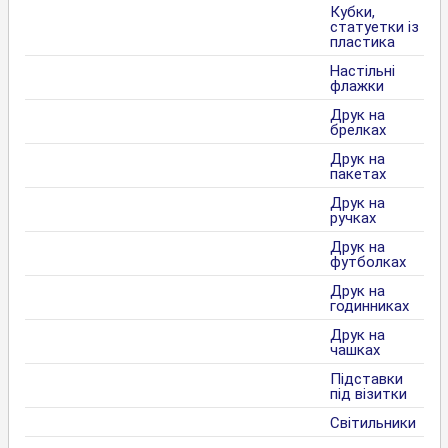
Кубки,
статуетки із
пластика
Настільні
флажки
Друк на
брелках
Друк на
пакетах
Друк на
ручках
Друк на
футболках
Друк на
годинниках
Друк на
чашках
Підставки
під візитки
Світильники