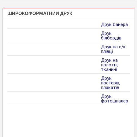
ШИРОКОФОРМАТНИЙ ДРУК
Друк банера
Друк
білбордів
Друк на с/к
плівці
Друк на
полотні,
тканині
Друк
постерів,
плакатів
Друк
фотошпалер