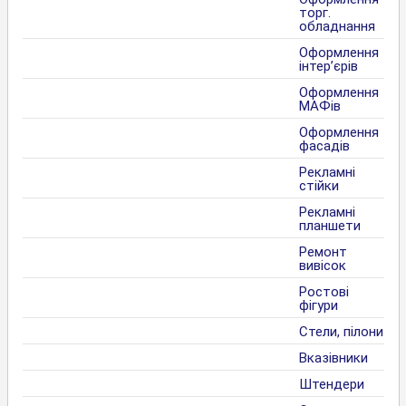
торг.
обладнання
Оформлення
інтер’єрів
Оформлення
МАФів
Оформлення
фасадів
Рекламні
стійки
Рекламні
планшети
Ремонт
вивісок
Ростові
фігури
Стели, пілони
Вказівники
Штендери