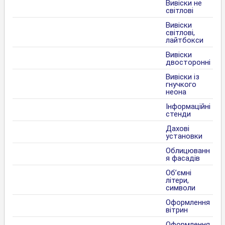
Вивіски не
світлові
Вивіски
світлові,
лайтбокси
Вивіски
двосторонні
Вивіски із
гнучкого
неона
Інформаційні
стенди
Дахові
установки
Облицюванн
я фасадів
Об’ємні
літери,
символи
Оформлення
вітрин
Оформлення