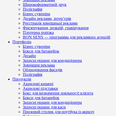
Широкоформатний друк
Поліграфія
Бізнес сувеніри
Дизайн реклами, інтер’єрів
Реєстрація зовнішньої реклами
Фрезерування, розкрій, гравірування
Плотерна порізка
BON SENS — программа для рекламних агенцій
Портфоліо
Бізнес сувеніри
Бокси для батарейок
Дизайн
Захисні екрани для кондиціонера
Зовнішня реклама
Облицювання фасадів
Поліграфія
Продукція
Акрилові кишені
Акрилові підставки
Бокс для визначення лояльності клієнта
Бокси для батарейок
Захисні екрани для кондиціонера
Захисні екрани для каси
Прозорий столик для ноутбука із акрилу