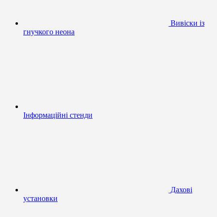
Вивіски із
гнучкого неона
Інформаційні стенди
Дахові
установки