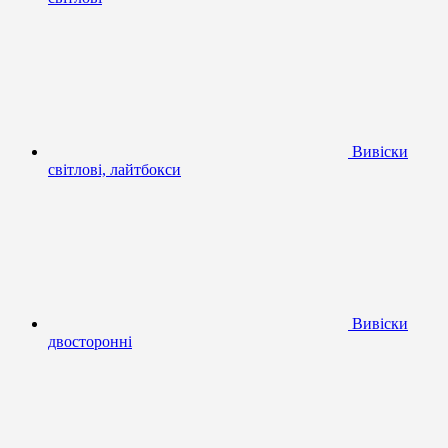
Вивіски
світлові, лайтбокси
Вивіски
двосторонні