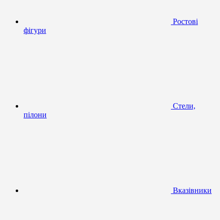
Ростові
фігури
Стели,
пілони
Вказівники