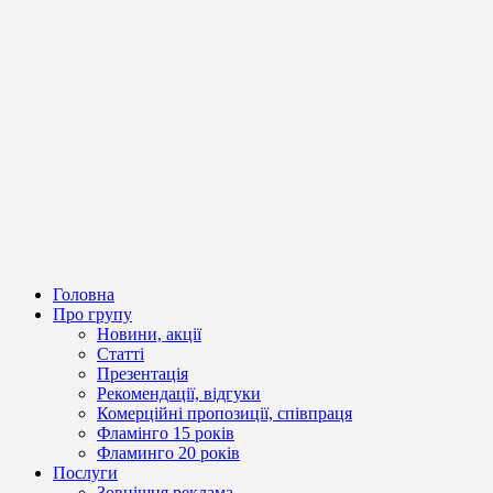
Головна
Про групу
Новини, акції
Статті
Презентація
Рекомендації, відгуки
Комерційні пропозиції, співпраця
Фламінго 15 років
Фламинго 20 років
Послуги
Зовнішня реклама