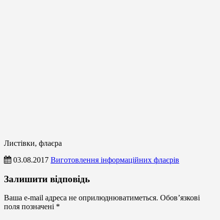
Листівки, флаєра
03.08.2017
Виготовлення інформаційних флаєрів
Листівки,
Залишити відповідь
флаєра
Ваша e-mail адреса не оприлюднюватиметься.
Обов’язкові
поля позначені
*