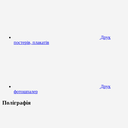
Друк
постерів, плакатів
Друк
фотошпалер
Поліграфія