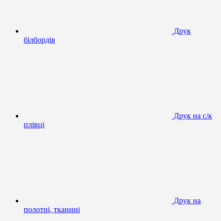
Друк
білбордів
Друк на с/к
плівці
Друк на
полотні, тканині