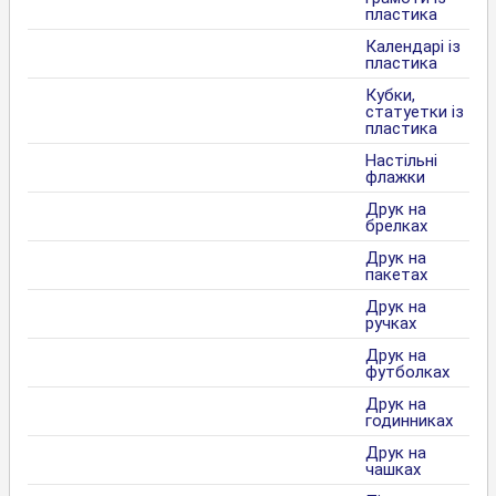
пластика
Календарі із
пластика
Кубки,
статуетки із
пластика
Настільні
флажки
Друк на
брелках
Друк на
пакетах
Друк на
ручках
Друк на
футболках
Друк на
годинниках
Друк на
чашках