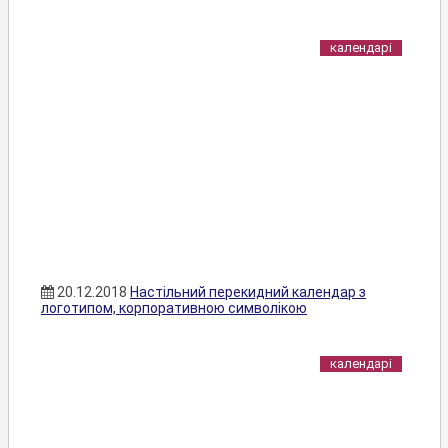
календарі
20.12.2018
Настільний перекидний календар з
логотипом, корпоративною символікою
календарі