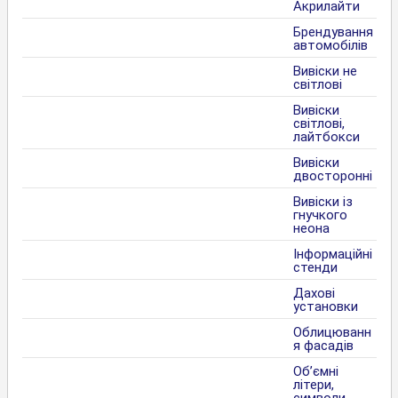
Акрилайти
Брендування
автомобілів
Вивіски не
світлові
Вивіски
світлові,
лайтбокси
Вивіски
двосторонні
Вивіски із
гнучкого
неона
Інформаційні
стенди
Дахові
установки
Облицюванн
я фасадів
Об’ємні
літери,