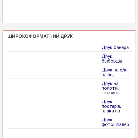
ШИРОКОФОРМАТНИЙ ДРУК
Друк банера
Друк
білбордів
Друк на с/к
плівці
Друк на
полотні,
тканині
Друк
постерів,
плакатів
Друк
фотошпалер