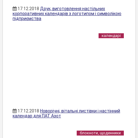
17.12.2018
Друк, виготовлення настільних
корпоративних календарів з логотипом і символікою
підприємства
календарі
17.12.2018
Новорічні, вітальні листівки і настінний
календар для ПАТ Азот
блокноти, щоденники