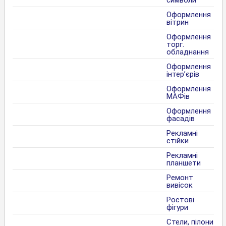
символи
Оформлення
вітрин
Оформлення
торг.
обладнання
Оформлення
інтер’єрів
Оформлення
МАФів
Оформлення
фасадів
Рекламні
стійки
Рекламні
планшети
Ремонт
вивісок
Ростові
фігури
Стели, пілони