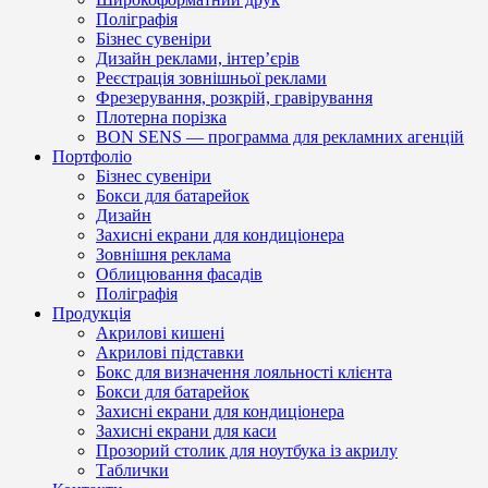
Поліграфія
Бізнес сувеніри
Дизайн реклами, інтер’єрів
Реєстрація зовнішньої реклами
Фрезерування, розкрій, гравірування
Плотерна порізка
BON SENS — программа для рекламних агенцій
Портфоліо
Бізнес сувеніри
Бокси для батарейок
Дизайн
Захисні екрани для кондиціонера
Зовнішня реклама
Облицювання фасадів
Поліграфія
Продукція
Акрилові кишені
Акрилові підставки
Бокс для визначення лояльності клієнта
Бокси для батарейок
Захисні екрани для кондиціонера
Захисні екрани для каси
Прозорий столик для ноутбука із акрилу
Таблички