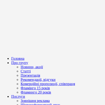
Головна
Про групу
Новини, акції
Статті
Презентація
Рекомендації, відгуки
Комерційні пропозиції, співпраця
Фламінго 15 років
Фламинго 20 років
Послуги
Зовнішня реклама
Широкоформатний друк