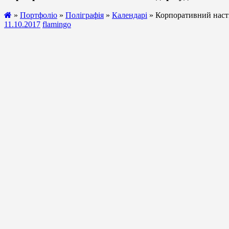
»
Портфоліо
»
Поліграфія
»
Календарі
» Корпоративний наст
11.10.2017
flamingo