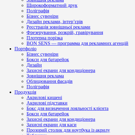
Широкоформатний друк
Поліграфія
Бізнес сувеніри
Дизайн реклами, інтер’єрів
Реєстрація зовнішньої реклами
Фрезерування, розкрій, гравірування
Плотерна порізка
BON SENS — программа для рекламних агенцій
Портфоліо
Бізнес сувеніри
Бокси для батарейок
Дизайн
Захисні екрани для кондиціонера
Зовнішня реклама
Облицювання фасадів
Поліграфія
Продукція
Акрилові кишені
Акрилові підставки
Бокс для визначення лояльності клієнта
Бокси для батарейок
Захисні екрани для кондиціонера
Захисні екрани для каси
Прозорий столик для ноутбука із акрилу