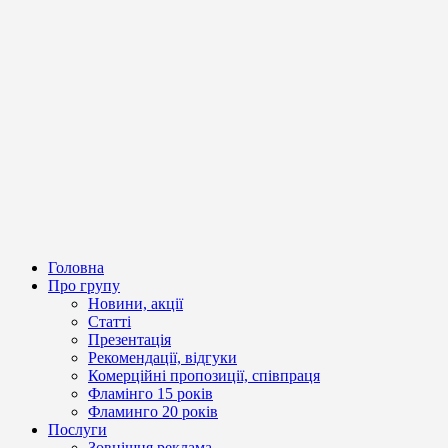
Головна
Про групу
Новини, акції
Статті
Презентація
Рекомендації, відгуки
Комерційні пропозиції, співпраця
Фламінго 15 років
Фламинго 20 років
Послуги
Зовнішня реклама