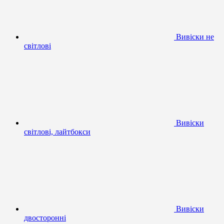
Вивіски не
світлові
Вивіски
світлові, лайтбокси
Вивіски
двосторонні