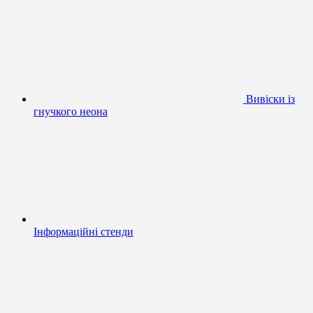
Вивіски із
гнучкого неона
Інформаційні стенди