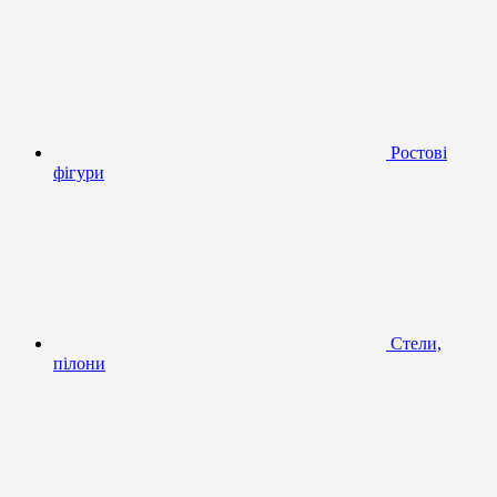
Ростові
фігури
Стели,
пілони