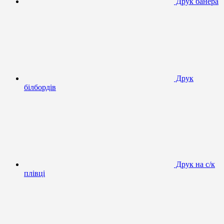
Друк банера
Друк
білбордів
Друк на с/к
плівці