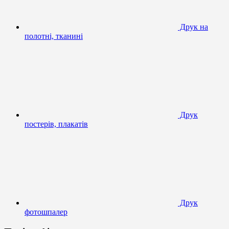
Друк на
полотні, тканині
Друк
постерів, плакатів
Друк
фотошпалер