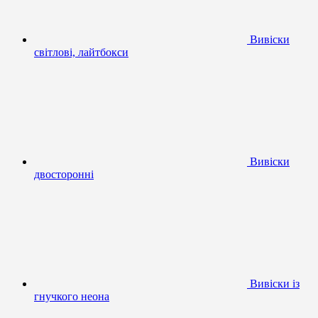
Вивіски
світлові, лайтбокси
Вивіски
двосторонні
Вивіски із
гнучкого неона