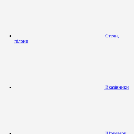
Стели,
пілони
Вказівники
Штендери