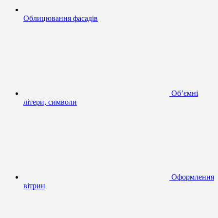
Облицювання фасадів
Об’ємні
літери, символи
Оформлення
вітрин