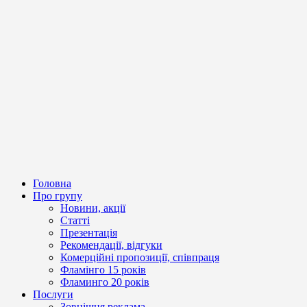
Головна
Про групу
Новини, акції
Статті
Презентація
Рекомендації, відгуки
Комерційні пропозиції, співпраця
Фламінго 15 років
Фламинго 20 років
Послуги
Зовнішня реклама