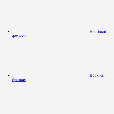
Настільні
флажки
Друк на
брелках