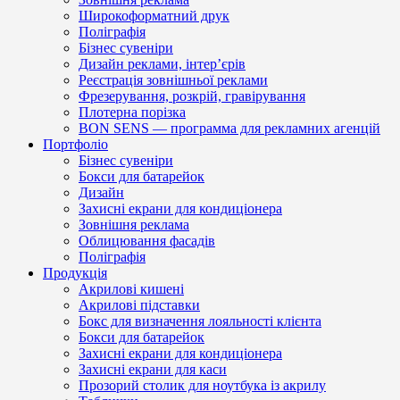
Широкоформатний друк
Поліграфія
Бізнес сувеніри
Дизайн реклами, інтер’єрів
Реєстрація зовнішньої реклами
Фрезерування, розкрій, гравірування
Плотерна порізка
BON SENS — программа для рекламних агенцій
Портфоліо
Бізнес сувеніри
Бокси для батарейок
Дизайн
Захисні екрани для кондиціонера
Зовнішня реклама
Облицювання фасадів
Поліграфія
Продукція
Акрилові кишені
Акрилові підставки
Бокс для визначення лояльності клієнта
Бокси для батарейок
Захисні екрани для кондиціонера
Захисні екрани для каси
Прозорий столик для ноутбука із акрилу