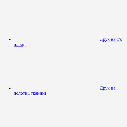
Друк на с/к
плівці
Друк на
полотні, тканині