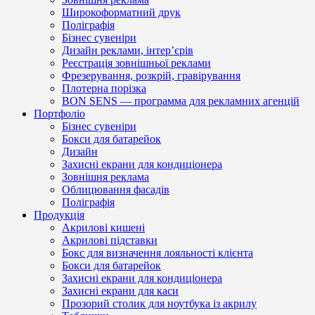
Широкоформатний друк
Поліграфія
Бізнес сувеніри
Дизайн реклами, інтер’єрів
Реєстрація зовнішньої реклами
Фрезерування, розкрій, гравірування
Плотерна порізка
BON SENS — программа для рекламних агенцій
Портфоліо
Бізнес сувеніри
Бокси для батарейок
Дизайн
Захисні екрани для кондиціонера
Зовнішня реклама
Облицювання фасадів
Поліграфія
Продукція
Акрилові кишені
Акрилові підставки
Бокс для визначення лояльності клієнта
Бокси для батарейок
Захисні екрани для кондиціонера
Захисні екрани для каси
Прозорий столик для ноутбука із акрилу