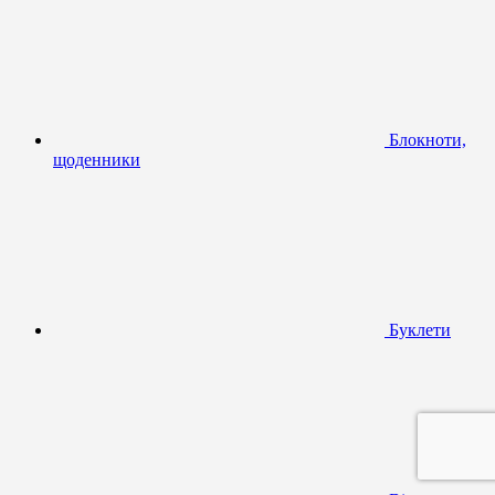
Блокноти,
щоденники
Буклети