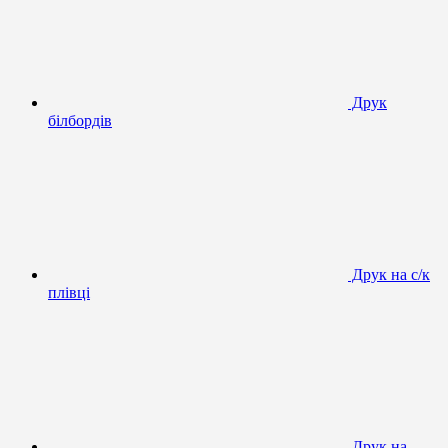
Друк
білбордів
Друк на с/к
плівці
Друк на