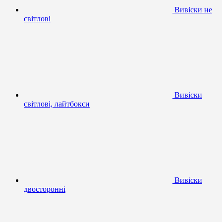
Вивіски не
світлові
Вивіски
світлові, лайтбокси
Вивіски
двосторонні