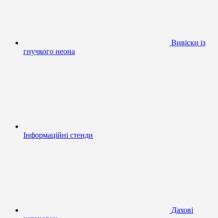
Вивіски із
гнучкого неона
Інформаційні стенди
Дахові