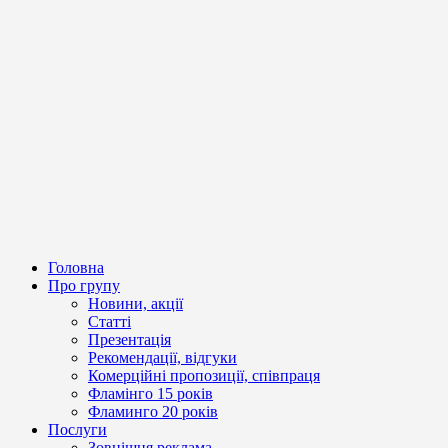
Головна
Про групу
Новини, акції
Статті
Презентація
Рекомендації, відгуки
Комерційні пропозиції, співпраця
Фламінго 15 років
Фламинго 20 років
Послуги
Зовнішня реклама