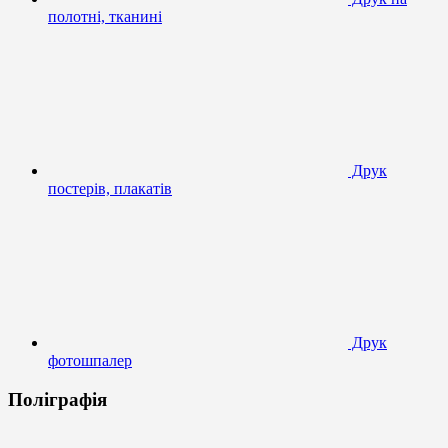
полотні, тканині
Друк
постерів, плакатів
Друк
фотошпалер
Поліграфія