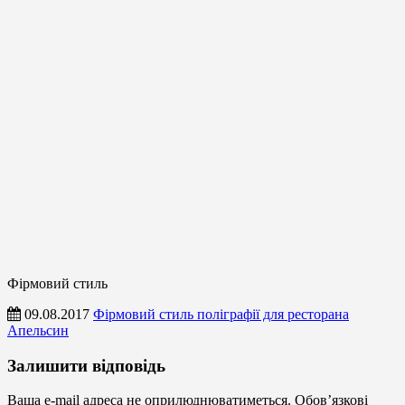
Фірмовий стиль
09.08.2017
Фірмовий стиль поліграфії для ресторана
Апельсин
Фірмовий
Залишити відповідь
стиль
Ваша e-mail адреса не оприлюднюватиметься.
Обов’язкові