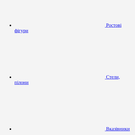
Ростові
фігури
Стели,
пілони
Вказівники