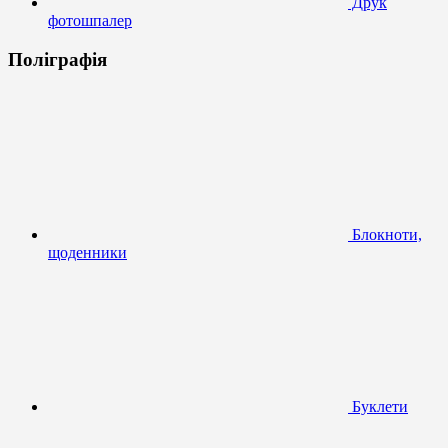
Друк
фотошпалер
Поліграфія
Блокноти,
щоденники
Буклети