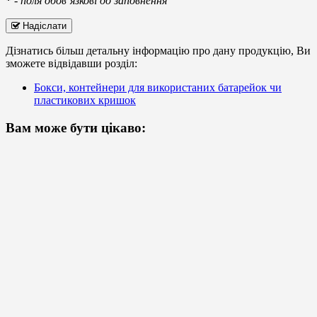
*
-
поля обов’язкові до заповнення
Надіслати
Дізнатись більш детальну інформацію про дану продукцію, Ви
зможете відвідавши розділ:
Бокси, контейнери для використаних батарейок чи
пластикових кришок
Вам може бути цікаво: