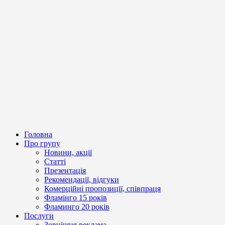
Головна
Про групу
Новини, акції
Статті
Презентація
Рекомендації, відгуки
Комерційні пропозиції, співпраця
Фламінго 15 років
Фламинго 20 років
Послуги
Зовнішня реклама