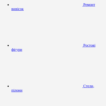
Ремонт
вивісок
Ростові
фігури
Стели,
пілони