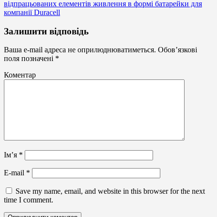
відпрацьованих елементів живлення в формі батарейки для
компанії Duracell
Бокси
Залишити відповідь
для
батарейок
Ваша e-mail адреса не оприлюднюватиметься.
Обов’язкові
поля позначені
*
Коментар
Ім’я
*
E-mail
*
Save my name, email, and website in this browser for the next
time I comment.