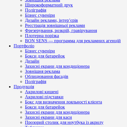
Широкоформатний друк
Поліграфія
Бізнес сувеніри
Дизайн реклами, інтер’єрів
Реєстрація зовнішньої реклами
Фрезерування, розкрій, гравірування
Плотерна порізка
BON SENS — программа для рекламних агенцій
Портфоліо
Бізнес сувеніри
Бокси для батарейок
Дизайн
Захисні екрани для кондиціонера
Зовнішня реклама
Облицювання фасадів
Поліграфія
Продукція
Акрилові кишені
Акрилові підставки
Бокс для визначення лояльності клієнта
Бокси для батарейок
Захисні екрани для кондиціонера
Захисні екрани для каси
Прозорий столик для ноутбука із акрилу