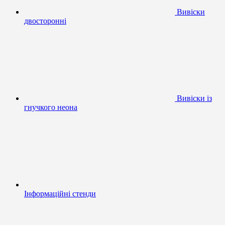
Вивіски
двосторонні
Вивіски із
гнучкого неона
Інформаційні стенди