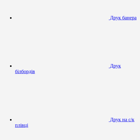
Друк банера
Друк
білбордів
Друк на с/к
плівці