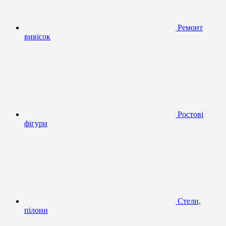
Ремонт
вивісок
Ростові
фігури
Стели,
пілони