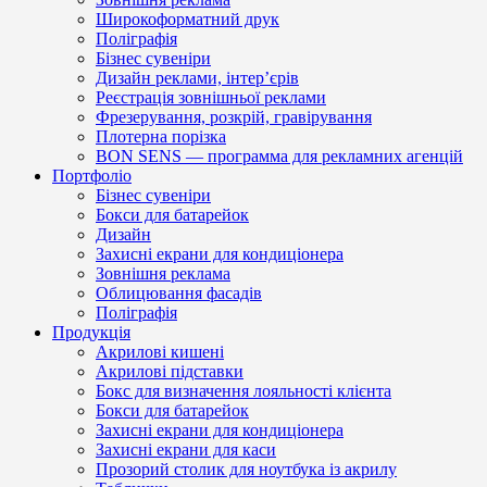
Широкоформатний друк
Поліграфія
Бізнес сувеніри
Дизайн реклами, інтер’єрів
Реєстрація зовнішньої реклами
Фрезерування, розкрій, гравірування
Плотерна порізка
BON SENS — программа для рекламних агенцій
Портфоліо
Бізнес сувеніри
Бокси для батарейок
Дизайн
Захисні екрани для кондиціонера
Зовнішня реклама
Облицювання фасадів
Поліграфія
Продукція
Акрилові кишені
Акрилові підставки
Бокс для визначення лояльності клієнта
Бокси для батарейок
Захисні екрани для кондиціонера
Захисні екрани для каси
Прозорий столик для ноутбука із акрилу