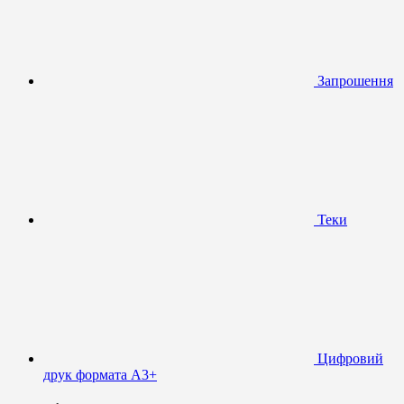
Запрошення
Теки
Цифровий
друк формата А3+