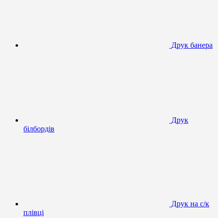
Друк банера
Друк
білбордів
Друк на с/к
плівці