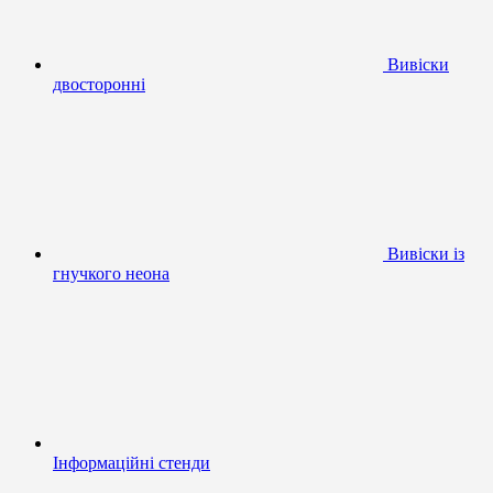
Вивіски
двосторонні
Вивіски із
гнучкого неона
Інформаційні стенди