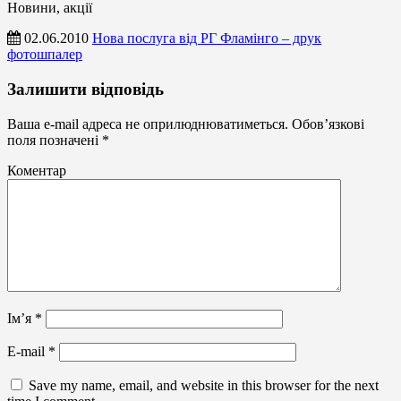
Новини, акції
02.06.2010
Нова послуга від РГ Фламінго – друк
фотошпалер
Новини,
Залишити відповідь
акції
Ваша e-mail адреса не оприлюднюватиметься.
Обов’язкові
поля позначені
*
Коментар
Ім’я
*
E-mail
*
Save my name, email, and website in this browser for the next