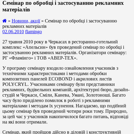
Семінар по обробці і застосуванню рекламних
матеріалів
»
Новини, акції
» Семінар по обробці і застосуванню
рекламних матеріалів
02.06.2010
flamingo
27 травня 2010 року в Черкасах в ресторанно-готельний
комплекс «Апельсин» був проведений семінар по обробці і
застосуванню рекламних матеріалів. Організатори семінару:
РГ «Фламінго» і ТОВ «АВЕР-ТЕХ».
У програму семінару входило ознайомлення учасників з
технічними характеристиками і методами обробки
композитних панелей ECOBOND і акрилових листів
POLYCRYL. Учасниками семінару були представники
рекламних, будівельних компаній, архітектурні бюро, дизайн-
студій м Черкаси, Сміли, Канева, Умані, Золотоноші. Багато
часу було приділено помилок в роботі з рекламними
матеріалами і методам їх усунення. Нагадаємо, що подібний
цьому семінар був проведений чотири роки тому. Природно,
за цей час у учасників накопичилося багато питань, відповіді
на які вони отримали.
Семінар, який пройшов дійсно в діловій і конструктивній