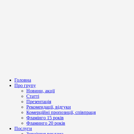
Головна
Про групу
Новини, акції
Статті
Презентація
Рекомендації, відгуки
Комерційні пропозиції, співпраця
Фламінго 15 років
Фламинго 20 років
Послуги
Зовнішня реклама