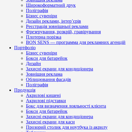
Широкоформатний друк
Поліграфія
Бізнес сувеніри
Дизайн реклами, інтер’єрів
Реєстрація зовнішньої реклами
Фрезерування, розкрій, гравірування
Плотерна порізка
BON SENS — программа для рекламних агенцій
Портфоліо
Бізнес сувеніри
Бокси для батарейок
Дизайн
Захисні екрани для кондиціонера
Зовнішня реклама
Облицювання фасадів
Поліграфія
Продукція
Акрилові кишені
Акрилові підставки
Бокс для визначення лояльності клієнта
Бокси для батарейок
Захисні екрани для кондиціонера
Захисні екрани для каси
Прозорий столик для ноутбука із акрилу