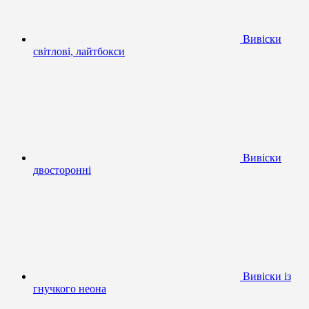
Вивіски
світлові, лайтбокси
Вивіски
двосторонні
Вивіски із
гнучкого неона