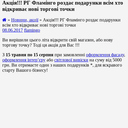
Акція!!! РГ Фламінго роздає подарунки всім хто
відкриває нові торгові точки
»
Новини, акції
» Акція!!! РГ Фламінго роздає подарунки
всім хто відкриває нові торгові точки
08.06.2017
flamingo
Ви вирішили цього літа відкрити свій магазин, або нову
торгову точку? Тоді ця акція для Вас !!!
З
15 травня по 15 серпня
при замовленні
оформлення фасаду
,
оформлення інтер’єру
або
світлової вивіски
на суму від 5000
грн. Ви отримаєте один з наших подарунків *, для яскравого
старту Вашого бізнесу!