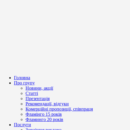
Головна
Про групу
Новини, акції
Статті
Презентація
Рекомендації, відгуки
Комерційні пропозиції, співпраця
Фламінго 15 років
Фламинго 20 років
Послуги
Зовнішня реклама