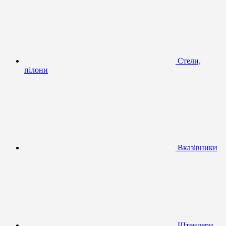
Стели,
пілони
Вказівники
Штендери