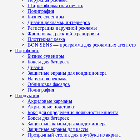
Широкоформатная печать
Полиграфия
Бизнес сувениры
Дизайн рекламы, интерьеров
Регистрация наружной рекламы
Фрезеровка, раскрой, гравировка
Плоттерная резка
BON SENS — программа для рекламных агентств
Портфолио
Бизнес сувениры
Боксы для батареек
Дизайн
Защитные экраны для кондиционера
Наружная реклама
Облицовка фасадов
Полиграфия
Продукция
Акриловые карманы
Акриловые подставки
Бокс для определения лояльности клиента
Боксы для батареек
Защитные экраны для кондиционера
Защитные экраны для кассы
Прозрачный столик для ноутбука из акрила