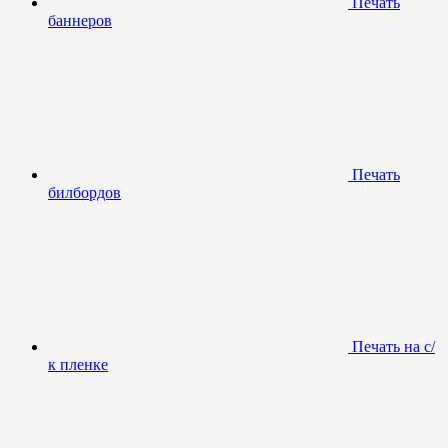
Печать
баннеров
Печать
билбордов
Печать на с/
к пленке