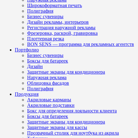
Широкоформатная печать
Полиграфия
Бизнес сувениры
Дизайн рекламы, интерьеров
Регистрация наружной рекламы
Фрезеровка, раскрой, гравировка
Плоттерная резка
BON SENS — программа для рекламных агентств
Портфолио
Бизнес сувениры
Боксы для батареек
Дизайн
Защитные экраны для кондиционера
Наружная реклама
Облицовка фасадов
Полиграфия
Продукция
Акриловые карманы
Акриловые подставки
Бокс для определения лояльности клиента
Боксы для батареек
Защитные экраны для кондиционера
Защитные экраны для кассы
Прозрачный столик для ноутбука из акрила