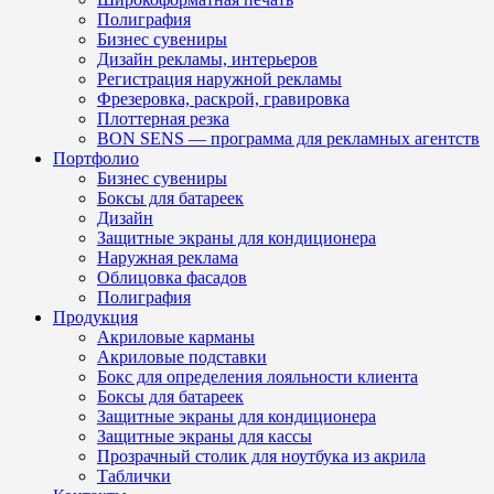
Полиграфия
Бизнес сувениры
Дизайн рекламы, интерьеров
Регистрация наружной рекламы
Фрезеровка, раскрой, гравировка
Плоттерная резка
BON SENS — программа для рекламных агентств
Портфолио
Бизнес сувениры
Боксы для батареек
Дизайн
Защитные экраны для кондиционера
Наружная реклама
Облицовка фасадов
Полиграфия
Продукция
Акриловые карманы
Акриловые подставки
Бокс для определения лояльности клиента
Боксы для батареек
Защитные экраны для кондиционера
Защитные экраны для кассы
Прозрачный столик для ноутбука из акрила
Таблички