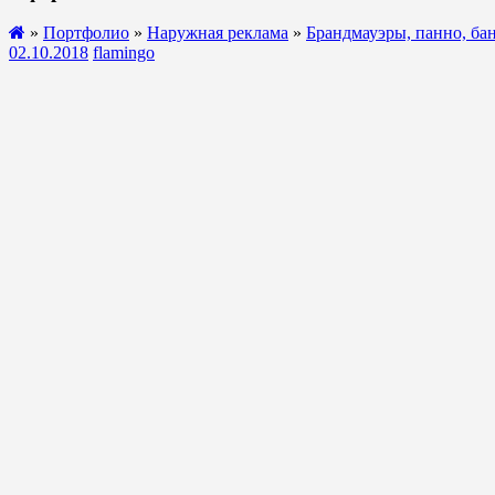
»
Портфолио
»
Наружная реклама
»
Брандмауэры, панно, ба
02.10.2018
flamingo