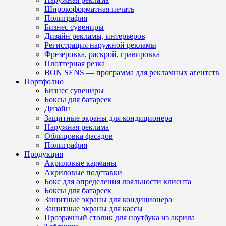
Широкоформатная печать
Полиграфия
Бизнес сувениры
Дизайн рекламы, интерьеров
Регистрация наружной рекламы
Фрезеровка, раскрой, гравировка
Плоттерная резка
BON SENS — программа для рекламных агентств
Портфолио
Бизнес сувениры
Боксы для батареек
Дизайн
Защитные экраны для кондиционера
Наружная реклама
Облицовка фасадов
Полиграфия
Продукция
Акриловые карманы
Акриловые подставки
Бокс для определения лояльности клиента
Боксы для батареек
Защитные экраны для кондиционера
Защитные экраны для кассы
Прозрачный столик для ноутбука из акрила