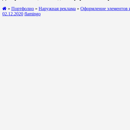
»
Портфолио
»
Наружная реклама
»
Оформление элементов 
02.12.2020
flamingo