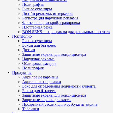
Полиграфия
Бизнес сувениры
Дизайн рекламы, интерьеров
Регистрация наружной рекламы
Фрезеровка, раскрой, гравировка
Плоттерная резка
BON SENS — программа для рекламных агентств
Портфолио
Бизнес сувениры
Боксы для батареек
Дизайн
Защитные экраны для кондиционера
Наружная реклама
Облицовка фасадов
Полиграфия
Продукция
Акриловые карманы
Акриловые подставки
Бокс для определения лояльности клиента
Боксы для батареек
Защитные экраны для кондиционера
Защитные экраны для кассы
Прозрачный столик для ноутбука из акрила
Таблички