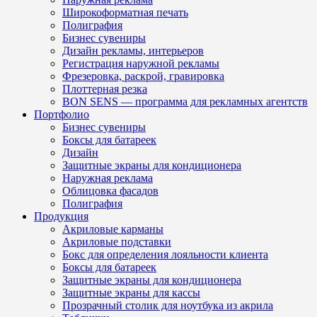
Широкоформатная печать
Полиграфия
Бизнес сувениры
Дизайн рекламы, интерьеров
Регистрация наружной рекламы
Фрезеровка, раскрой, гравировка
Плоттерная резка
BON SENS — программа для рекламных агентств
Портфолио
Бизнес сувениры
Боксы для батареек
Дизайн
Защитные экраны для кондиционера
Наружная реклама
Облицовка фасадов
Полиграфия
Продукция
Акриловые карманы
Акриловые подставки
Бокс для определения лояльности клиента
Боксы для батареек
Защитные экраны для кондиционера
Защитные экраны для кассы
Прозрачный столик для ноутбука из акрила