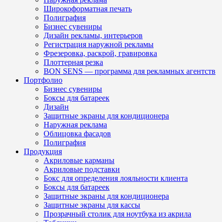
Широкоформатная печать
Полиграфия
Бизнес сувениры
Дизайн рекламы, интерьеров
Регистрация наружной рекламы
Фрезеровка, раскрой, гравировка
Плоттерная резка
BON SENS — программа для рекламных агентств
Портфолио
Бизнес сувениры
Боксы для батареек
Дизайн
Защитные экраны для кондиционера
Наружная реклама
Облицовка фасадов
Полиграфия
Продукция
Акриловые карманы
Акриловые подставки
Бокс для определения лояльности клиента
Боксы для батареек
Защитные экраны для кондиционера
Защитные экраны для кассы
Прозрачный столик для ноутбука из акрила