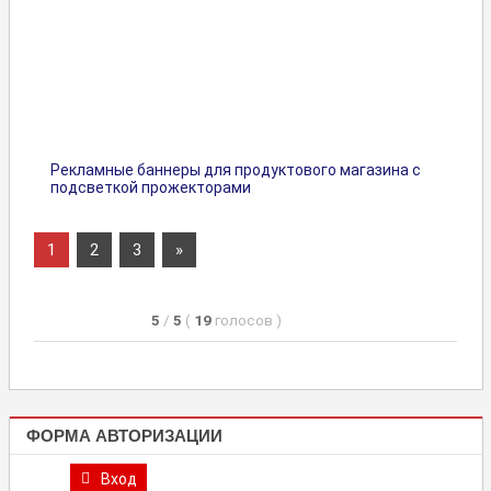
Рекламные баннеры для продуктового магазина с
подсветкой прожекторами
1
2
3
Следующие
»
Навигация
записи
по
записям
5
/
5
(
19
голосов
)
ФОРМА АВТОРИЗАЦИИ
Вход