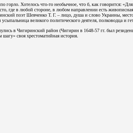
о горло. Хотелось что-то необычное, что б, как говорится: «Дл
сто, где в любой стороне, в любом направлении есть живописная
нский поэт Шевченко Т. Г. – лицо, душа и слово Украины, место,
 и усыпальница великого политического деятеля, полководца и 
лись в Чигиринский район (Чигирин в 1648-57 гг. был резиден
м шагу» своя хрестоматийная история.