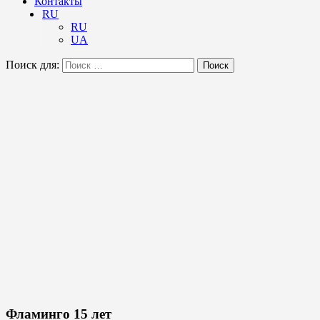
Контакты
RU
RU
UA
Поиск для:
Поиск
Фламинго 15 лет