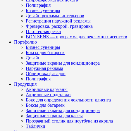
Полиграфия
Бизнес сувениры
Дизайн рекламы, интерьеров
Регистрация наружной рекламы
Фрезеровка, раскрой, гравировка
Плоттерная резка
BON SENS — программа для рекламных агентств
Портфолио
Бизнес сувениры
Боксы для батареек
Дизайн
Защитные экраны для кондиционера
Наружная реклама
Облицовка фасадов
Полиграфия
Продукция
Акриловые карманы
Акриловые подставки
Бокс для определения лояльности клиента
Боксы для батареек
Защитные экраны для кондиционера
Защитные экраны для кассы
Прозрачный столик для ноутбука из акрила
Таблички