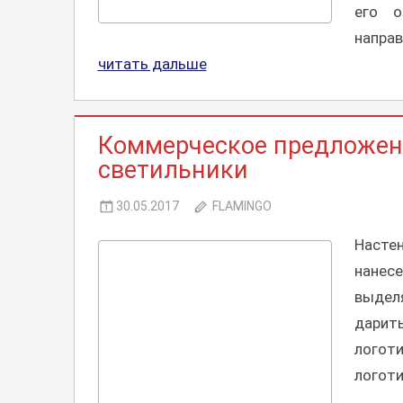
его о
напра
читать дальше
КОММЕРЧЕСКИЕ
Коммерческое предложени
ПРЕДЛОЖЕНИЯ,
СОТРУДНИЧЕСТВО
светильники
30.05.2017
FLAMINGO
Настен
нанес
выдел
дарит
логот
логоти