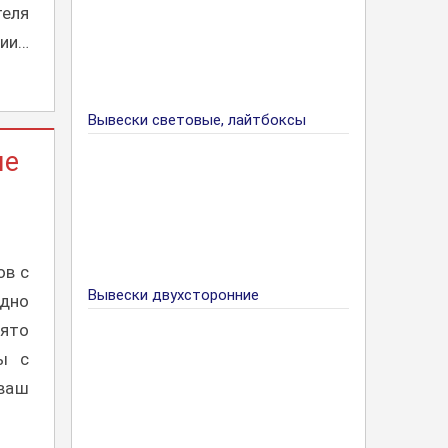
еля
ии…
Вывески световые, лайтбоксы
ие
ов с
Вывески двухсторонние
дно
нято
ы с
 ваш