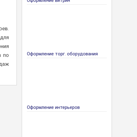
Оформление витрин
оев.
для
ения
Оформление торг. оборудования
в по
одаж
Оформление интерьеров