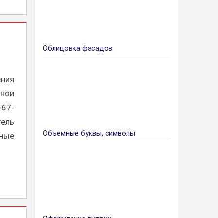
Облицовка фасадов
ния
тной
-67-
тель
Объемные буквы, символы
чные