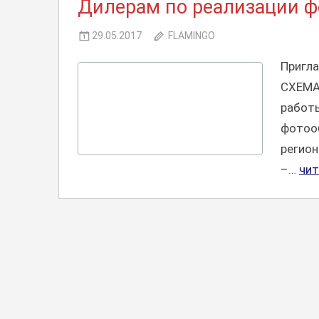
Дилерам по реализации ф
ПРЕДЛОЖЕНИЯ,
СОТРУДНИЧЕСТВО
29.05.2017
FLAMINGO
Пригла
СХЕМА
работ
фотооб
регион
–…
чит
КОММЕРЧЕСКИЕ
ПРЕДЛОЖЕНИЯ,
СОТРУДНИЧЕСТВО