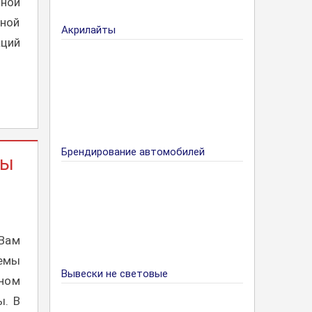
тной
ной
Акрилайты
кций
Брендирование автомобилей
мы
 Вам
емы
Вывески не световые
ном
ы. В