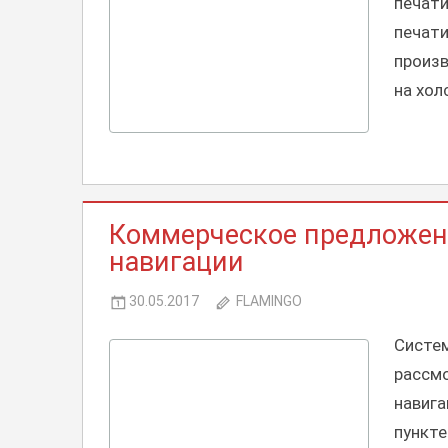
печат
печат
произ
на хол
КОММЕРЧЕСКИЕ
Коммерческое предложени
ПРЕДЛОЖЕНИЯ,
СОТРУДНИЧЕСТВО
навигации
30.05.2017
FLAMINGO
Систе
рассм
навиг
пункте