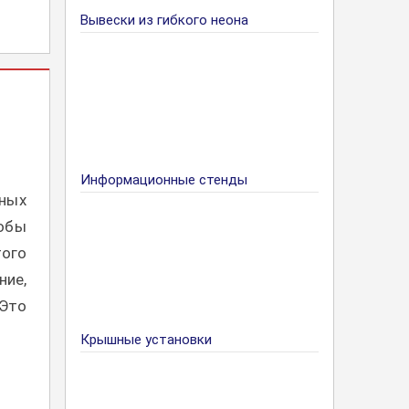
Вывески из гибкого неона
Информационные стенды
рных
обы
того
ие,
Это
Крышные установки