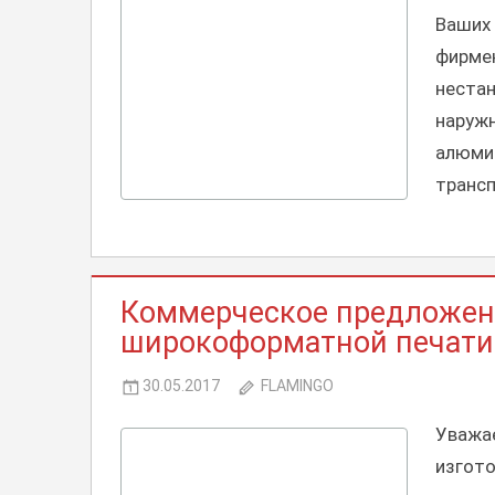
Ваших
фирме
неста
наруж
алюм
транс
КОММЕРЧЕСКИЕ
Коммерческое предложени
ПРЕДЛОЖЕНИЯ,
СОТРУДНИЧЕСТВО
широкоформатной печати
30.05.2017
FLAMINGO
Уважа
изгото