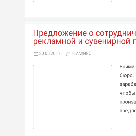
КОММЕРЧЕСКИЕ
Предложение о сотруднич
ПРЕДЛОЖЕНИЯ,
СОТРУДНИЧЕСТВО
рекламной и сувенирной 
30.05.2017
FLAMINGO
Внима
бюро,
зараба
чтобы
прои
предло