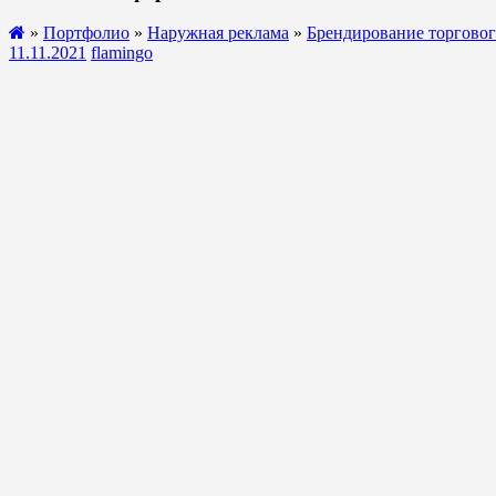
»
Портфолио
»
Наружная реклама
»
Брендирование торговог
11.11.2021
flamingo