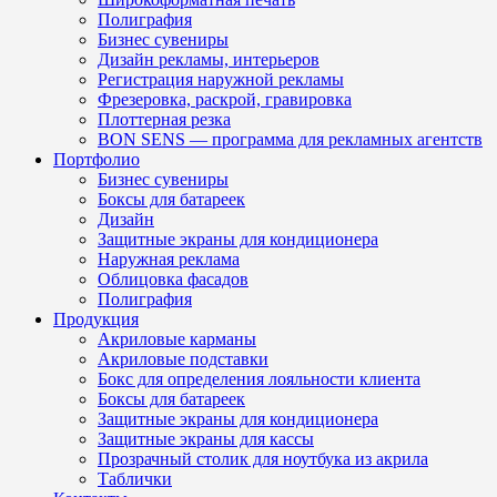
Полиграфия
Бизнес сувениры
Дизайн рекламы, интерьеров
Регистрация наружной рекламы
Фрезеровка, раскрой, гравировка
Плоттерная резка
BON SENS — программа для рекламных агентств
Портфолио
Бизнес сувениры
Боксы для батареек
Дизайн
Защитные экраны для кондиционера
Наружная реклама
Облицовка фасадов
Полиграфия
Продукция
Акриловые карманы
Акриловые подставки
Бокс для определения лояльности клиента
Боксы для батареек
Защитные экраны для кондиционера
Защитные экраны для кассы
Прозрачный столик для ноутбука из акрила
Таблички