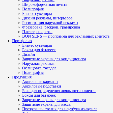
Широкоформатная печать
Полиграфия
Бизнес сувениры
Дизайн рекламы, интерьеров
Регистрация наружной рекламы
Фрезеровка, раскрой, гравировка
Плоттерная резка
BON SENS — программа для рекламных агентств
Портфолио
Бизнес сувениры
Боксы для батареек
Дизайн
Защитные экраны для кондиционера
Наружная реклама
Облицовка фасадов
Полиграфия
Продукция
Акриловые карманы
Акриловые подставки
Бокс для определения лояльности клиента
Боксы для батареек
Защитные экраны для кондиционера
Защитные экраны для кассы
Прозрачный столик для ноутбука из акрила