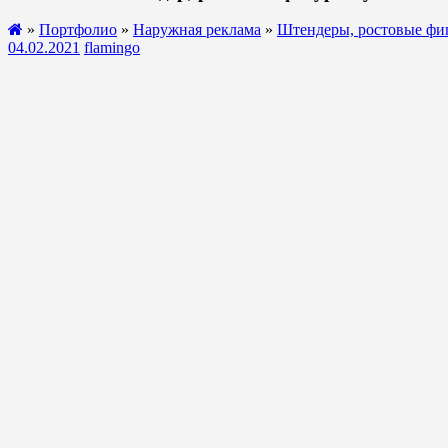
»
Портфолио
»
Наружная реклама
»
Штендеры, ростовые фи
04.02.2021
flamingo