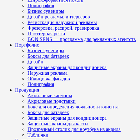
Полиграфия
Бизнес сувениры
Дизайн рекламы, интерьеров
Регистрация наружной рекламы
Фрезеровка, раскрой, гравировка
Плоттерная резка
BON SENS — программа для рекламных агентств
Портфолио
Бизнес сувениры
Боксы для батареек
Дизайн
Защитные экраны для кондиционера
Наружная реклама
Облицовка фасадов
Полиграфия
Продукция
Акриловые карманы
Акриловые подставки
Бокс для определения лояльности клиента
Боксы для батареек
Защитные экраны для кондиционера
Защитные экраны для кассы
Прозрачный столик для ноутбука из акрила
Таблички