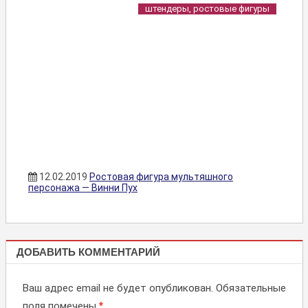
штендеры, ростовые фигуры
12.02.2019
Ростовая фигура мультяшного
персонажа — Винни Пух
ШТЕНДЕРЫ,
ДОБАВИТЬ КОММЕНТАРИЙ
РОСТОВЫЕ
ФИГУРЫ
Ваш адрес email не будет опубликован.
Обязательные
поля помечены
*