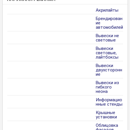
Акрилайты
Брендирован
ие
автомобилей
Вывески не
световые
Вывески
световые,
лайтбоксы
Вывески
двухсторонн
ие
Вывески из
гибкого
неона
Информацио
нные стенды
Крышные
установки
Облицовка
фасадов