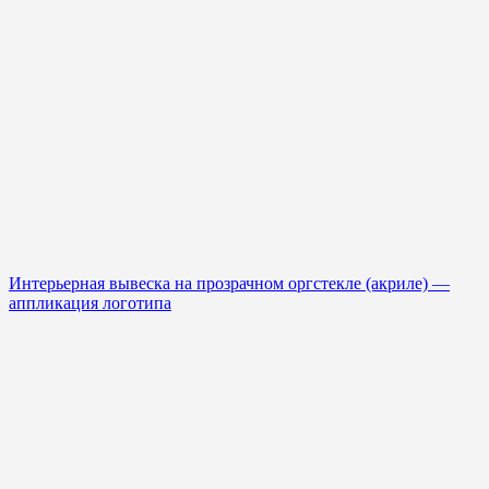
Интерьерная вывеска на прозрачном оргстекле (акриле) —
аппликация логотипа