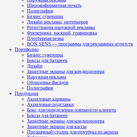
Широкоформатная печать
Полиграфия
Бизнес сувениры
Дизайн рекламы, интерьеров
Регистрация наружной рекламы
Фрезеровка, раскрой, гравировка
Плоттерная резка
BON SENS — программа для рекламных агентств
Портфолио
Бизнес сувениры
Боксы для батареек
Дизайн
Защитные экраны для кондиционера
Наружная реклама
Облицовка фасадов
Полиграфия
Продукция
Акриловые карманы
Акриловые подставки
Бокс для определения лояльности клиента
Боксы для батареек
Защитные экраны для кондиционера
Защитные экраны для кассы
Прозрачный столик для ноутбука из акрила