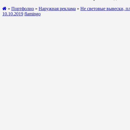
»
Портфолио
»
Наружная реклама
»
Не световые вывески, 
10.10.2019
flamingo