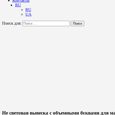
Контакты
RU
RU
UA
Поиск для:
Поиск
Не световая вывеска с объемными буквами для ма