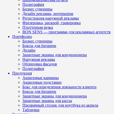
Полиграфия
Бизнес сувениры
Дизайн рекламы, интерьеров
Регистрация наружной рекламы
Фрезеровка, раскрой, гравировка
Плоттерная резка
BON SENS — программа для рекламных агентств
Портфолио
Бизнес сувениры
Боксы для батареек
Дизайн
Защитные экраны для кондиционера
Наружная реклама
Облицовка фасадов
Полиграфия
Продукция
Акриловые карманы
Акриловые подставки
Бокс для определения лояльности клиента
Боксы для батареек
Защитные экраны для кондиционера
Защитные экраны для кассы
Прозрачный столик для ноутбука из акрила
Таблички