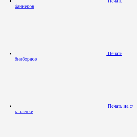
Печать
баннеров
Печать
билбордов
Печать на с/
к пленке