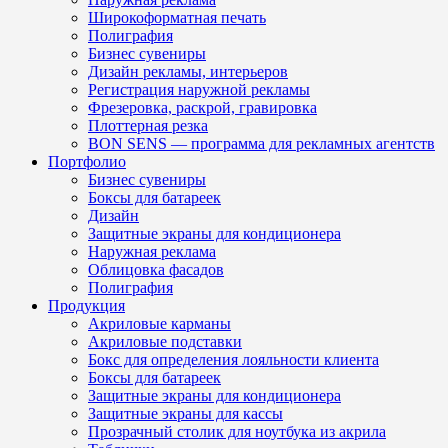
Широкоформатная печать
Полиграфия
Бизнес сувениры
Дизайн рекламы, интерьеров
Регистрация наружной рекламы
Фрезеровка, раскрой, гравировка
Плоттерная резка
BON SENS — программа для рекламных агентств
Портфолио
Бизнес сувениры
Боксы для батареек
Дизайн
Защитные экраны для кондиционера
Наружная реклама
Облицовка фасадов
Полиграфия
Продукция
Акриловые карманы
Акриловые подставки
Бокс для определения лояльности клиента
Боксы для батареек
Защитные экраны для кондиционера
Защитные экраны для кассы
Прозрачный столик для ноутбука из акрила