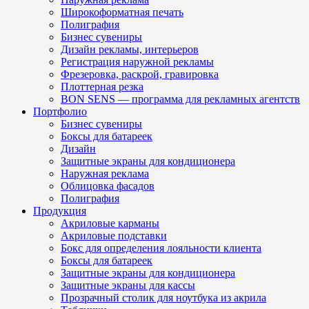
Широкоформатная печать
Полиграфия
Бизнес сувениры
Дизайн рекламы, интерьеров
Регистрация наружной рекламы
Фрезеровка, раскрой, гравировка
Плоттерная резка
BON SENS — программа для рекламных агентств
Портфолио
Бизнес сувениры
Боксы для батареек
Дизайн
Защитные экраны для кондиционера
Наружная реклама
Облицовка фасадов
Полиграфия
Продукция
Акриловые карманы
Акриловые подставки
Бокс для определения лояльности клиента
Боксы для батареек
Защитные экраны для кондиционера
Защитные экраны для кассы
Прозрачный столик для ноутбука из акрила