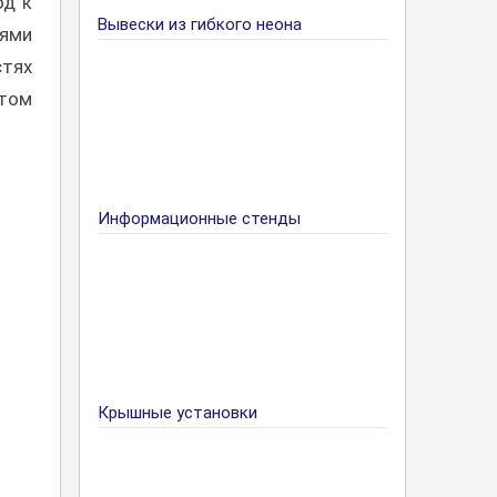
од к
Вывески из гибкого неона
лями
стях
этом
Информационные стенды
Крышные установки