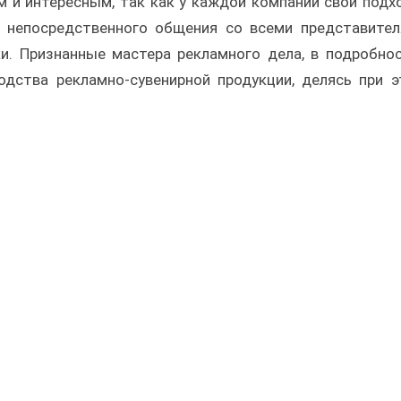
 и интересным, так как у каждой компании свой подх
е непосредственного общения со всеми представите
и. Признанные мастера рекламного дела, в подробно
одства рекламно-сувенирной продукции, делясь при 