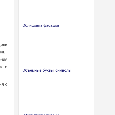
Облицовка фасадов
Цель
ины.
ения
ам о
Объемные буквы, символы
ия с