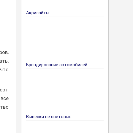
Акрилайты
ров,
ать,
Брендирование автомобилей
 что
сот
 все
ство
Вывески не световые