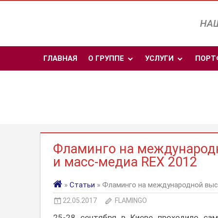
Перейти
к
НАШ
содержимому
ГЛАВНАЯ
О ГРУППЕ
УСЛУГИ
ПОРТ
Фламинго на международн
и масс-медиа REX 2012
»
Статьи
» Фламинго на международной выст
22.05.2017
FLAMINGO
25-28 сентября в Киеве проходило са