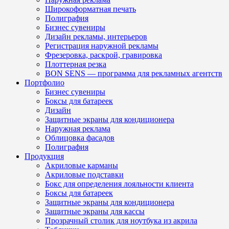
Широкоформатная печать
Полиграфия
Бизнес сувениры
Дизайн рекламы, интерьеров
Регистрация наружной рекламы
Фрезеровка, раскрой, гравировка
Плоттерная резка
BON SENS — программа для рекламных агентств
Портфолио
Бизнес сувениры
Боксы для батареек
Дизайн
Защитные экраны для кондиционера
Наружная реклама
Облицовка фасадов
Полиграфия
Продукция
Акриловые карманы
Акриловые подставки
Бокс для определения лояльности клиента
Боксы для батареек
Защитные экраны для кондиционера
Защитные экраны для кассы
Прозрачный столик для ноутбука из акрила