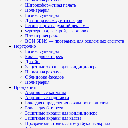
Широкоформатная печать
Полиграфия
Бизнес сувениры
Дизайн рекламы, интерьеров
Регистрация наружной рекламы
Фрезеровка, раскрой, гравировка
Плоттерная резка
BON SENS — программа для рекламных агентств
Портфолио
Бизнес сувениры
Боксы для батареек
Дизайн
Защитные экраны для кондиционера
Наружная реклама
Облицовка фасадов
Полиграфия
Продукция
Акриловые карманы
Акриловые подставки
Бокс для определения лояльности клиента
Боксы для батареек
Защитные экраны для кондиционера
Защитные экраны для кассы
Прозрачный столик для ноутбука из акрила