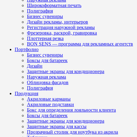
Широкоформатная печать
Полиграфия
Бизнес сувениры
Дизайн рекламы, интерьеров
Регистрация наружной рекламы
Фрезеровка, раскрой, гравировка
Плоттерная резка
BON SENS — программа для рекламных агентств
Портфолио
Бизнес сувениры
Боксы для батареек
Дизайн
Защитные экраны для кондиционера
Наружная реклама
Облицовка фасадов
Полиграфия
Продукция
Акриловые карманы
Акриловые подставки
Бокс для определения лояльности клиента
Боксы для батареек
Защитные экраны для кондиционера
Защитные экраны для кассы
Прозрачный столик для ноутбука из акрила