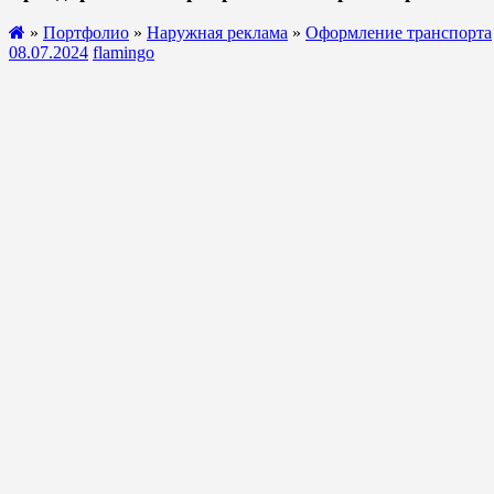
»
Портфолио
»
Наружная реклама
»
Оформление транспорта
08.07.2024
flamingo