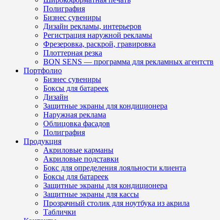
Полиграфия
Бизнес сувениры
Дизайн рекламы, интерьеров
Регистрация наружной рекламы
Фрезеровка, раскрой, гравировка
Плоттерная резка
BON SENS — программа для рекламных агентств
Портфолио
Бизнес сувениры
Боксы для батареек
Дизайн
Защитные экраны для кондиционера
Наружная реклама
Облицовка фасадов
Полиграфия
Продукция
Акриловые карманы
Акриловые подставки
Бокс для определения лояльности клиента
Боксы для батареек
Защитные экраны для кондиционера
Защитные экраны для кассы
Прозрачный столик для ноутбука из акрила
Таблички