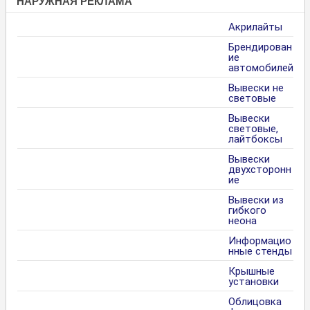
НАРУЖНАЯ РЕКЛАМА
Акрилайты
Брендирован
ие
автомобилей
Вывески не
световые
Вывески
световые,
лайтбоксы
Вывески
двухсторонн
ие
Вывески из
гибкого
неона
Информацио
нные стенды
Крышные
установки
Облицовка