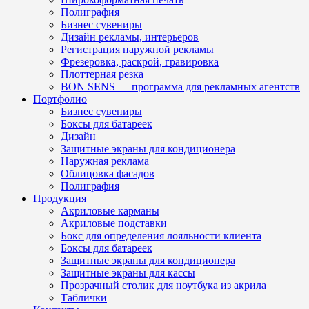
Полиграфия
Бизнес сувениры
Дизайн рекламы, интерьеров
Регистрация наружной рекламы
Фрезеровка, раскрой, гравировка
Плоттерная резка
BON SENS — программа для рекламных агентств
Портфолио
Бизнес сувениры
Боксы для батареек
Дизайн
Защитные экраны для кондиционера
Наружная реклама
Облицовка фасадов
Полиграфия
Продукция
Акриловые карманы
Акриловые подставки
Бокс для определения лояльности клиента
Боксы для батареек
Защитные экраны для кондиционера
Защитные экраны для кассы
Прозрачный столик для ноутбука из акрила
Таблички