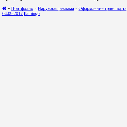
»
Портфолио
»
Наружная реклама
»
Оформление транспорта
04.09.2017
flamingo