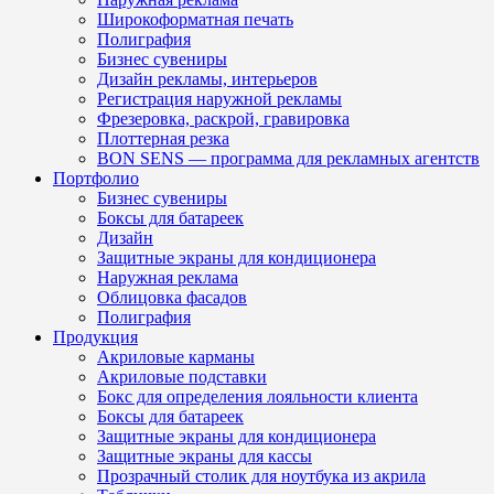
Широкоформатная печать
Полиграфия
Бизнес сувениры
Дизайн рекламы, интерьеров
Регистрация наружной рекламы
Фрезеровка, раскрой, гравировка
Плоттерная резка
BON SENS — программа для рекламных агентств
Портфолио
Бизнес сувениры
Боксы для батареек
Дизайн
Защитные экраны для кондиционера
Наружная реклама
Облицовка фасадов
Полиграфия
Продукция
Акриловые карманы
Акриловые подставки
Бокс для определения лояльности клиента
Боксы для батареек
Защитные экраны для кондиционера
Защитные экраны для кассы
Прозрачный столик для ноутбука из акрила