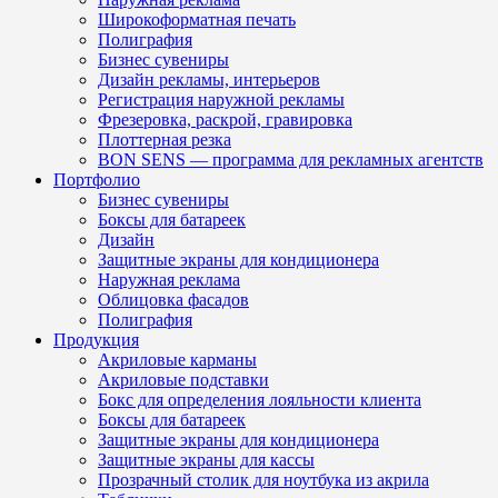
Широкоформатная печать
Полиграфия
Бизнес сувениры
Дизайн рекламы, интерьеров
Регистрация наружной рекламы
Фрезеровка, раскрой, гравировка
Плоттерная резка
BON SENS — программа для рекламных агентств
Портфолио
Бизнес сувениры
Боксы для батареек
Дизайн
Защитные экраны для кондиционера
Наружная реклама
Облицовка фасадов
Полиграфия
Продукция
Акриловые карманы
Акриловые подставки
Бокс для определения лояльности клиента
Боксы для батареек
Защитные экраны для кондиционера
Защитные экраны для кассы
Прозрачный столик для ноутбука из акрила