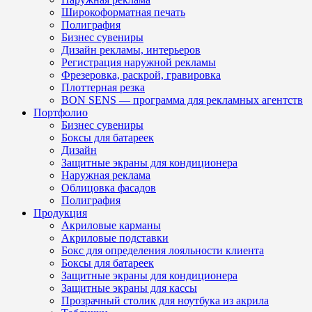
Широкоформатная печать
Полиграфия
Бизнес сувениры
Дизайн рекламы, интерьеров
Регистрация наружной рекламы
Фрезеровка, раскрой, гравировка
Плоттерная резка
BON SENS — программа для рекламных агентств
Портфолио
Бизнес сувениры
Боксы для батареек
Дизайн
Защитные экраны для кондиционера
Наружная реклама
Облицовка фасадов
Полиграфия
Продукция
Акриловые карманы
Акриловые подставки
Бокс для определения лояльности клиента
Боксы для батареек
Защитные экраны для кондиционера
Защитные экраны для кассы
Прозрачный столик для ноутбука из акрила