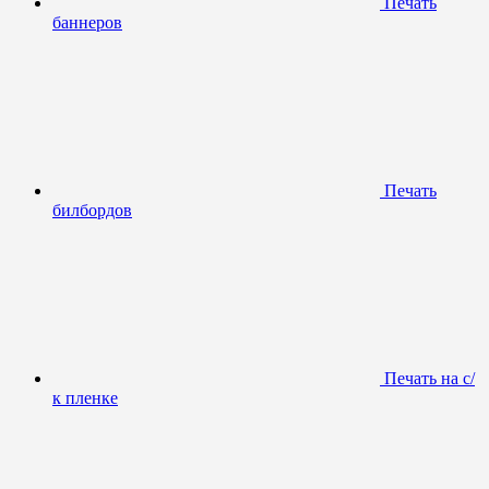
Печать
баннеров
Печать
билбордов
Печать на с/
к пленке