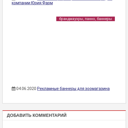
компании Юрия Фарм
брандмауэры, панно, баннеры
04.06.2020
Рекламные баннеры для зоомагазина
БРАНДМАУЭРЫ,
ДОБАВИТЬ КОММЕНТАРИЙ
ПАННО,
БАННЕРЫ