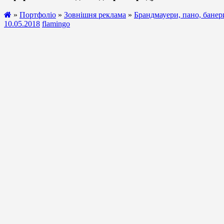
»
Портфоліо
»
Зовнішня реклама
»
Брандмауери, пано, банер
10.05.2018
flamingo