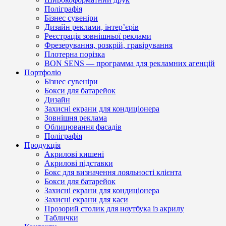
Поліграфія
Бізнес сувеніри
Дизайн реклами, інтер’єрів
Реєстрація зовнішньої реклами
Фрезерування, розкрій, гравірування
Плотерна порізка
BON SENS — программа для рекламних агенцій
Портфоліо
Бізнес сувеніри
Бокси для батарейок
Дизайн
Захисні екрани для кондиціонера
Зовнішня реклама
Облицювання фасадів
Поліграфія
Продукція
Акрилові кишені
Акрилові підставки
Бокс для визначення лояльності клієнта
Бокси для батарейок
Захисні екрани для кондиціонера
Захисні екрани для каси
Прозорий столик для ноутбука із акрилу
Таблички