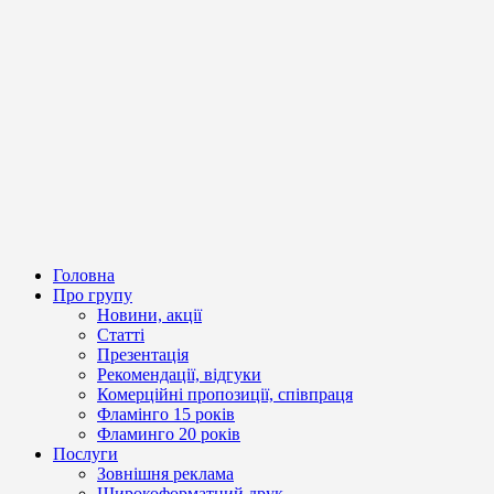
Головна
Про групу
Новини, акції
Статті
Презентація
Рекомендації, відгуки
Комерційні пропозиції, співпраця
Фламінго 15 років
Фламинго 20 років
Послуги
Зовнішня реклама
Широкоформатний друк