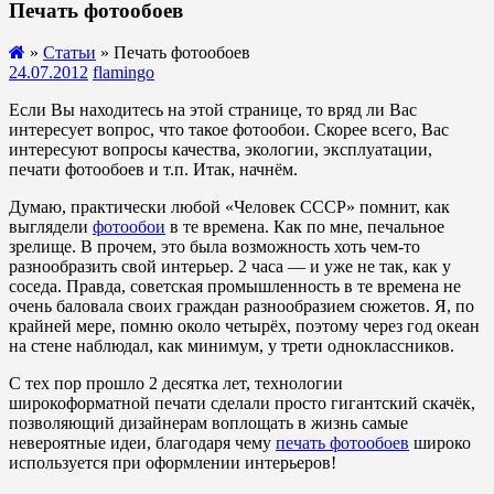
Печать фотообоев
»
Статьи
» Печать фотообоев
24.07.2012
flamingo
Если Вы находитесь на этой странице, то вряд ли Вас
интересует вопрос, что такое фотообои. Скорее всего, Вас
интересуют вопросы качества, экологии, эксплуатации,
печати фотообоев и т.п. Итак, начнём.
Думаю, практически любой «Человек СССР» помнит, как
выглядели
фотообои
в те времена. Как по мне, печальное
зрелище. В прочем, это была возможность хоть чем-то
разнообразить свой интерьер. 2 часа — и уже не так, как у
соседа. Правда, советская промышленность в те времена не
очень баловала своих граждан разнообразием сюжетов. Я, по
крайней мере, помню около четырёх, поэтому через год океан
на стене наблюдал, как минимум, у трети одноклассников.
С тех пор прошло 2 десятка лет, технологии
широкоформатной печати сделали просто гигантский скачёк,
позволяющий дизайнерам воплощать в жизнь самые
невероятные идеи, благодаря чему
печать фотообоев
широко
используется при оформлении интерьеров!