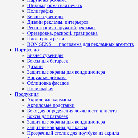
Широкоформатная печать
Полиграфия
Бизнес сувениры
Дизайн рекламы, интерьеров
Регистрация наружной рекламы
Фрезеровка, раскрой, гравировка
Плоттерная резка
BON SENS — программа для рекламных агентств
Портфолио
Бизнес сувениры
Боксы для батареек
Дизайн
Защитные экраны для кондиционера
Наружная реклама
Облицовка фасадов
Полиграфия
Продукция
Акриловые карманы
Акриловые подставки
Бокс для определения лояльности клиента
Боксы для батареек
Защитные экраны для кондиционера
Защитные экраны для кассы
Прозрачный столик для ноутбука из акрила