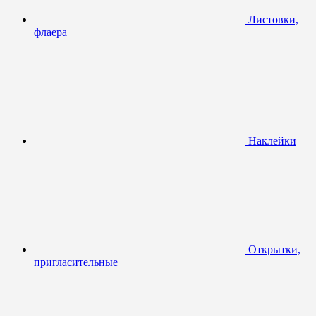
Листовки,
флаера
Наклейки
Открытки,
пригласительные