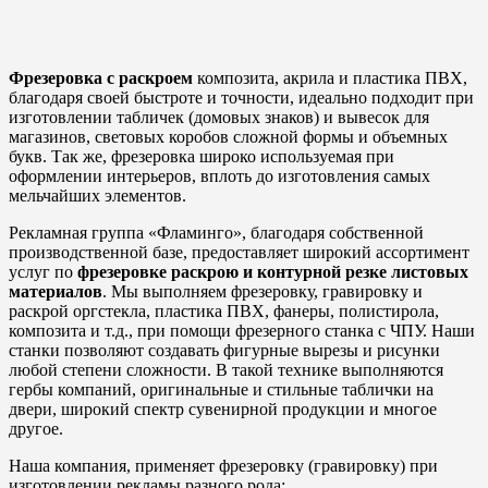
Фрезеровка с раскроем
композита, акрила и пластика ПВХ,
благодаря своей быстроте и точности, идеально подходит при
изготовлении табличек (домовых знаков) и вывесок для
магазинов, световых коробов сложной формы и объемных
букв. Так же, фрезеровка широко используемая при
оформлении интерьеров, вплоть до изготовления самых
мельчайших элементов.
Рекламная группа «Фламинго», благодаря собственной
производственной базе, предоставляет широкий ассортимент
услуг по
фрезеровке раскрою и контурной резке листовых
материалов
. Мы выполняем фрезеровку, гравировку и
раскрой оргстекла, пластика ПВХ, фанеры, полистирола,
композита и т.д., при помощи фрезерного станка с ЧПУ. Наши
станки позволяют создавать фигурные вырезы и рисунки
любой степени сложности. В такой технике выполняются
гербы компаний, оригинальные и стильные таблички на
двери, широкий спектр сувенирной продукции и многое
другое.
Наша компания, применяет фрезеровку (гравировку) при
изготовлении рекламы разного рода: