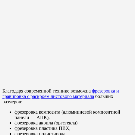
Благодаря современной технике возможна
фрезеровка и
гравировка с раскроем листового материала
больших
размеров:
фрезеровка композита (алюминиевой композитной
панели — АПК),
фрезеровка акрила (оргстекла),
фрезеровка пластика ПВХ,
фрезеровка полистирола,