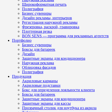
Широкоформатная печать
Полиграфия
Бизнес сувениры
Дизайн рекламы, интерьеров
Регистрация наружной рекламы
Фрезеровка, раскрой, гравировка
Плоттерная резка
BON SENS — программа для рекламных агентств
Портфолио
Бизнес сувениры
Боксы для батареек
Дизайн
Защитные экраны для кондиционера
Наружная реклама
Облицовка фасадов
Полиграфия
Продукция
Акриловые карманы
Акриловые подставки
Бокс для определения лояльности клиента
Боксы для батареек
Защитные экраны для кондиционера
Защитные экраны для кассы
Прозрачный столик для ноутбука из акрила