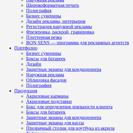
Широкоформатная печать
Полиграфия
Бизнес сувениры
Дизайн рекламы, интерьеров
Регистрация наружной рекламы
Фрезеровка, раскрой, гравировка
Плоттерная резка
BON SENS — программа для рекламных агентств
Портфолио
Бизнес сувениры
Боксы для батареек
Дизайн
Защитные экраны для кондиционера
Наружная реклама
Облицовка фасадов
Полиграфия
Продукция
Акриловые карманы
Акриловые подставки
Бокс для определения лояльности клиента
Боксы для батареек
Защитные экраны для кондиционера
Защитные экраны для кассы
Прозрачный столик для ноутбука из акрила