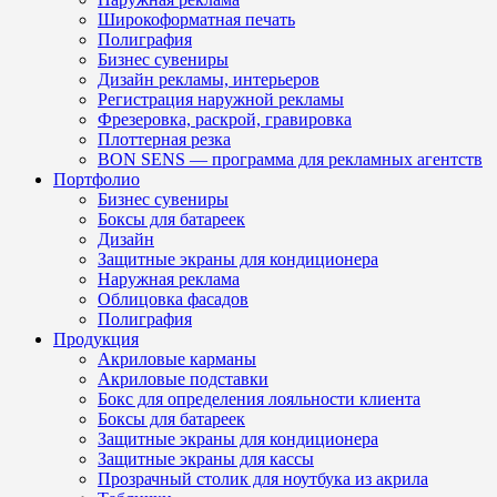
Широкоформатная печать
Полиграфия
Бизнес сувениры
Дизайн рекламы, интерьеров
Регистрация наружной рекламы
Фрезеровка, раскрой, гравировка
Плоттерная резка
BON SENS — программа для рекламных агентств
Портфолио
Бизнес сувениры
Боксы для батареек
Дизайн
Защитные экраны для кондиционера
Наружная реклама
Облицовка фасадов
Полиграфия
Продукция
Акриловые карманы
Акриловые подставки
Бокс для определения лояльности клиента
Боксы для батареек
Защитные экраны для кондиционера
Защитные экраны для кассы
Прозрачный столик для ноутбука из акрила