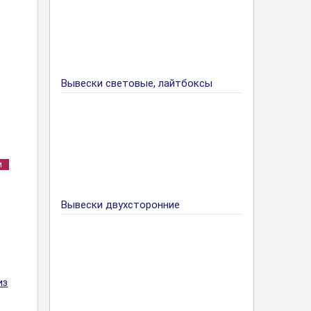
Вывески световые, лайтбоксы
и
Вывески двухсторонние
из