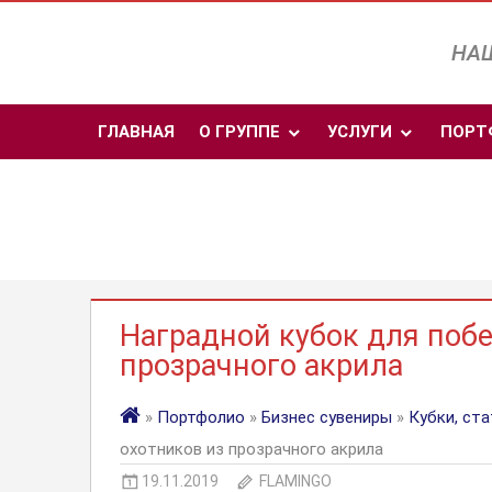
Перейти
к
НАШ
содержимому
ГЛАВНАЯ
О ГРУППЕ
УСЛУГИ
ПОРТ
Наградной кубок для побе
прозрачного акрила
»
Портфолио
»
Бизнес сувениры
»
Кубки, ста
охотников из прозрачного акрила
19.11.2019
FLAMINGO