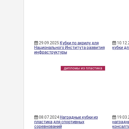
29.09.2025
Кубки по акрилу для
10.12
Национального Института развития
кубки дл
инфраструктуры
дипломы из пластика
08.07.2024
Наградные кубки из
19.03
пластика для спортивных
наградн
соревнований
консалт