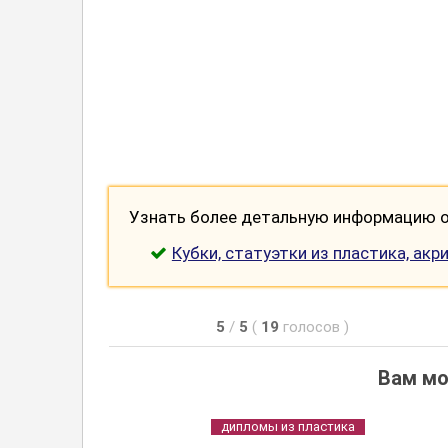
Узнать более детальную информацию о 
Кубки, статуэтки из пластика, акр
5
/
5
(
19
голосов
)
Вам мо
дипломы из пластика