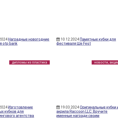
.2024
Наградные новогодние
10.12.2024
Памятные кубки для
я otp bank
фестиваля Ше Fest
дипломы из пластика
новости, акци
.2024
Изготовление
19.03.2024
Оригинальные кубки 
ых кубков для
акрила Raccoon LLC: Вручите
ингового агентства
именные награди своим