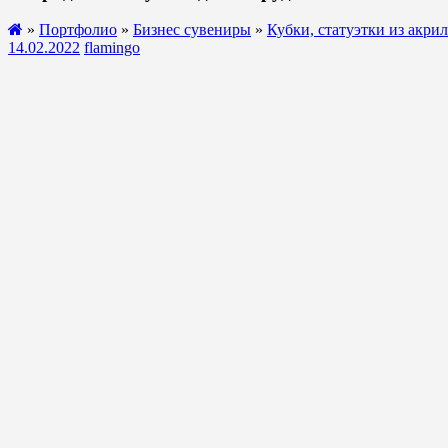
»
Портфолио
»
Бизнес сувениры
»
Кубки, статуэтки из акрил
14.02.2022
flamingo