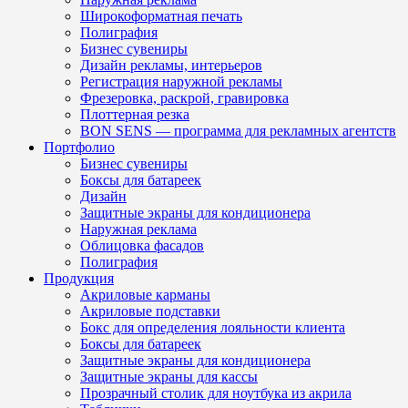
Широкоформатная печать
Полиграфия
Бизнес сувениры
Дизайн рекламы, интерьеров
Регистрация наружной рекламы
Фрезеровка, раскрой, гравировка
Плоттерная резка
BON SENS — программа для рекламных агентств
Портфолио
Бизнес сувениры
Боксы для батареек
Дизайн
Защитные экраны для кондиционера
Наружная реклама
Облицовка фасадов
Полиграфия
Продукция
Акриловые карманы
Акриловые подставки
Бокс для определения лояльности клиента
Боксы для батареек
Защитные экраны для кондиционера
Защитные экраны для кассы
Прозрачный столик для ноутбука из акрила