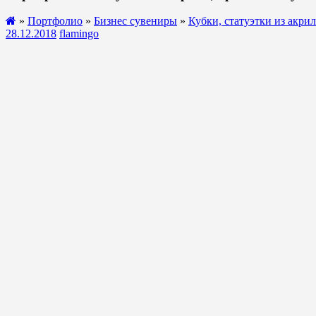
»
Портфолио
»
Бизнес сувениры
»
Кубки, статуэтки из акрил
28.12.2018
flamingo