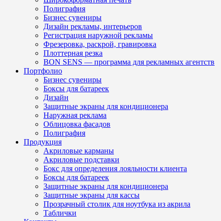
Полиграфия
Бизнес сувениры
Дизайн рекламы, интерьеров
Регистрация наружной рекламы
Фрезеровка, раскрой, гравировка
Плоттерная резка
BON SENS — программа для рекламных агентств
Портфолио
Бизнес сувениры
Боксы для батареек
Дизайн
Защитные экраны для кондиционера
Наружная реклама
Облицовка фасадов
Полиграфия
Продукция
Акриловые карманы
Акриловые подставки
Бокс для определения лояльности клиента
Боксы для батареек
Защитные экраны для кондиционера
Защитные экраны для кассы
Прозрачный столик для ноутбука из акрила
Таблички