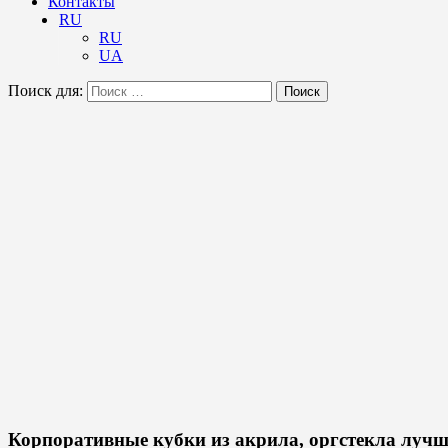
Контакты
RU
RU
UA
Поиск для:
Поиск
Корпоративные кубки из акрила, оргстекла луч