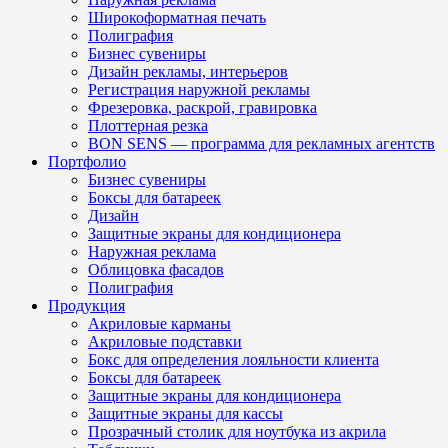
Широкоформатная печать
Полиграфия
Бизнес сувениры
Дизайн рекламы, интерьеров
Регистрация наружной рекламы
Фрезеровка, раскрой, гравировка
Плоттерная резка
BON SENS — программа для рекламных агентств
Портфолио
Бизнес сувениры
Боксы для батареек
Дизайн
Защитные экраны для кондиционера
Наружная реклама
Облицовка фасадов
Полиграфия
Продукция
Акриловые карманы
Акриловые подставки
Бокс для определения лояльности клиента
Боксы для батареек
Защитные экраны для кондиционера
Защитные экраны для кассы
Прозрачный столик для ноутбука из акрила