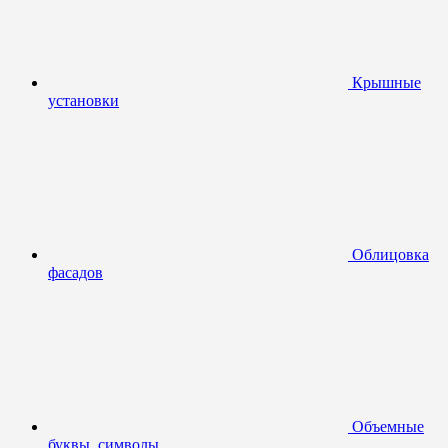
Крышные
установки
Облицовка
фасадов
Объемные
буквы, символы